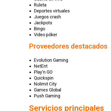
Ruleta
Deportes virtuales
Juegos crash
Jackpots
Bingo
Video póker
Proveedores destacados
Evolution Gaming
NetEnt
Play'n GO
Quickspin
Nolimit City
Games Global
Push Gaming
Servicios principales