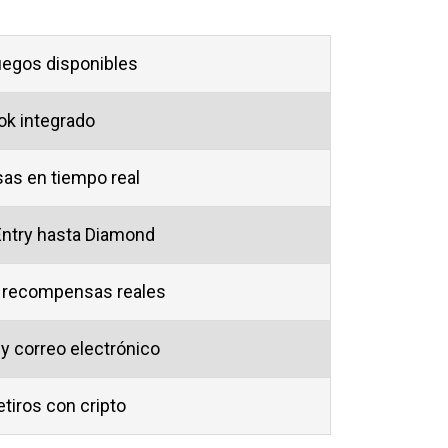
uegos disponibles
ok integrado
as en tiempo real
Entry hasta Diamond
r recompensas reales
 y correo electrónico
etiros con cripto