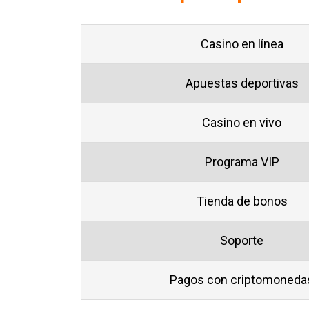
Casino en línea
Apuestas deportivas
Casino en vivo
Programa VIP
Tienda de bonos
Soporte
Pagos con criptomoneda